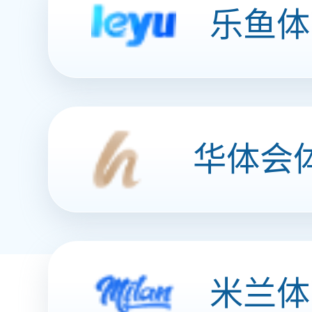
电竞频道
热门电竞赛事全覆盖，支持边看边聊功能，打造
专属电竞内容互动专区。