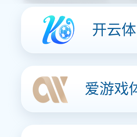
华体
体育直播
涵盖足球、篮球、网球等项目的全球赛事直播，
高清画质、低延迟体验，适合追求流畅观赛的用
户。