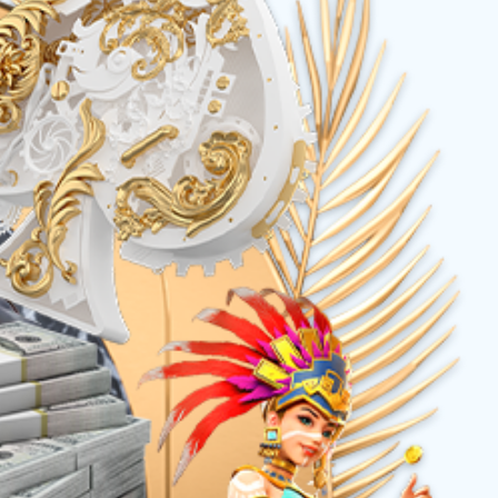
驱动
断迭代功能细节与视觉交互体验，结合 AI 智
户提供精准内容分发与个性化推荐，增强整体
登录？