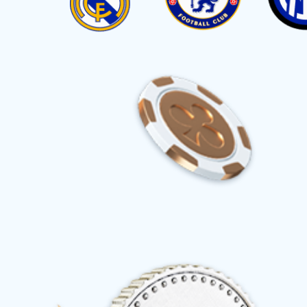
华体网
华体网页版页面登录 
户的实时信息与多终端互
技术驱动，性能优先
平台采用自研系统架构，持续优化加载速度与
全球 CDN 加速节点，实现不同地区高速访