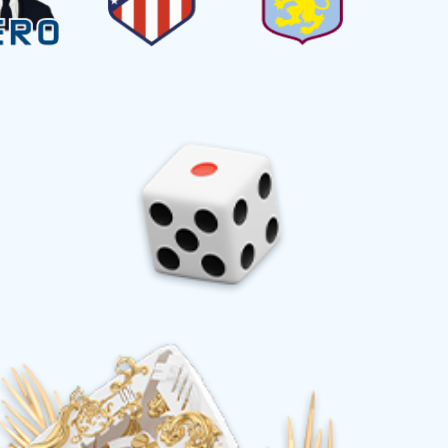
数据平台
态平台，聚焦全球体育用
体网页版页面登录用户喜
制运营，平台数据透明、交易流程规范，长期
系统，持续服务全球数百万用户，树立良好品