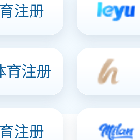
赛事专题
整合重要赛事专题页、球队档案与图文集锦，适
合深入了解比赛背景与阵容走势。