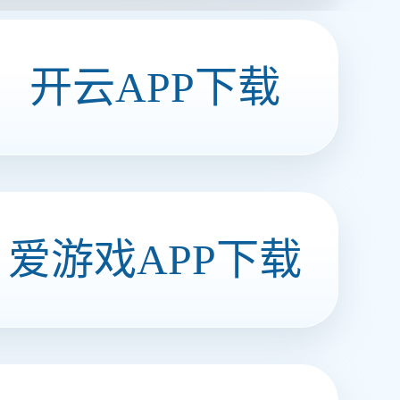
育动态
数据中心
整合历史战绩、球员状态与赛事趋势，华体网页
版页面登录 为专业用户提供多维度分析支持。